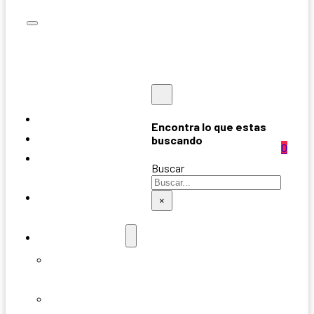
INICIO
Encontra lo que estas
NOSOTROS
buscando
0
CÓMO
Buscar
COMPRAR
PROGRAMA DE
×
PUNTOS
PRODUCTOS
Desayunos
& Regalos
Tortas