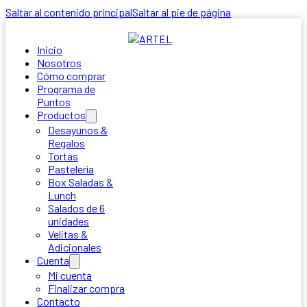
Saltar al contenido principal
Saltar al pie de página
Inicio
Nosotros
Cómo comprar
Programa de
Puntos
Productos
Desayunos &
Regalos
Tortas
Pastelería
Box Saladas &
Lunch
Salados de 6
unidades
Velitas &
Adicionales
Cuenta
Mi cuenta
Finalizar compra
Contacto