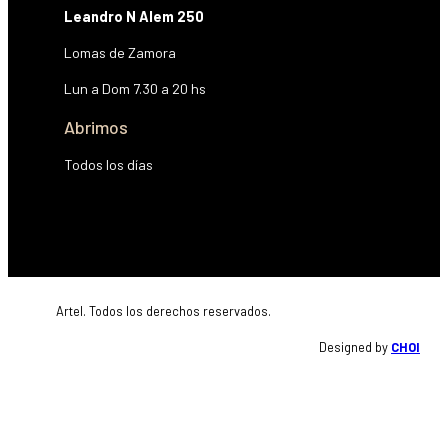
Leandro N Alem 250
Lomas de Zamora
Lun a Dom 7.30 a 20 hs
Abrimos
Háganos saber si tiene alguna duda con respecto a nuestros productos o servicios.
Todos los días
Artel. Todos los derechos reservados.
Designed by
CHOI